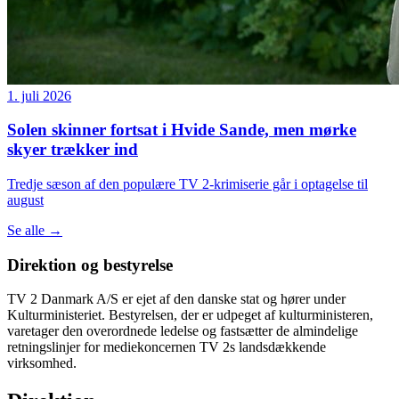
1. juli 2026
Solen skinner fortsat i Hvide Sande, men mørke
skyer trækker ind
Tredje sæson af den populære TV 2-krimiserie går i optagelse til
august
Se alle
→
Direktion og bestyrelse
TV 2 Danmark A/S er ejet af den danske stat og hører under
Kulturministeriet. Bestyrelsen, der er udpeget af kulturministeren,
varetager den overordnede ledelse og fastsætter de almindelige
retningslinjer for mediekoncernen TV 2s landsdækkende
virksomhed.