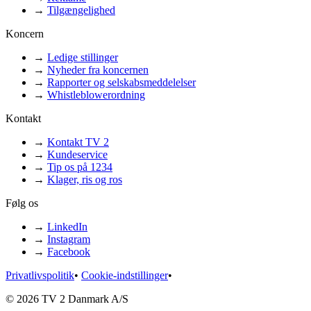
→
Tilgængelighed
Koncern
→
Ledige stillinger
→
Nyheder fra koncernen
→
Rapporter og selskabsmeddelelser
→
Whistleblowerordning
Kontakt
→
Kontakt TV 2
→
Kundeservice
→
Tip os på 1234
→
Klager, ris og ros
Følg os
→
LinkedIn
→
Instagram
→
Facebook
Privatlivspolitik
•
Cookie-indstillinger
•
© 2026 TV 2 Danmark A/S