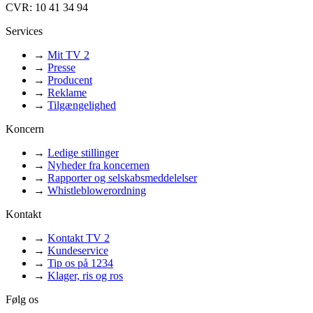
CVR: 10 41 34 94
Services
→
Mit TV 2
→
Presse
→
Producent
→
Reklame
→
Tilgængelighed
Koncern
→
Ledige stillinger
→
Nyheder fra koncernen
→
Rapporter og selskabsmeddelelser
→
Whistleblowerordning
Kontakt
→
Kontakt TV 2
→
Kundeservice
→
Tip os på 1234
→
Klager, ris og ros
Følg os