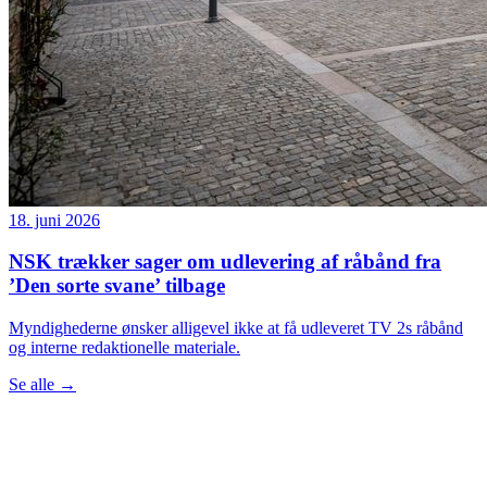
18. juni 2026
NSK trækker sager om udlevering af råbånd fra
’Den sorte svane’ tilbage
Myndighederne ønsker alligevel ikke at få udleveret TV 2s råbånd
og interne redaktionelle materiale.
Se alle
→