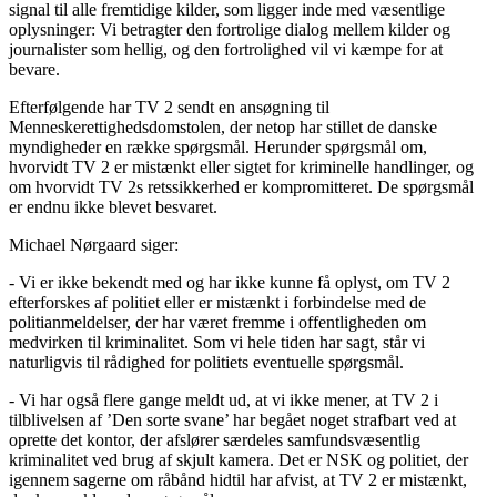
signal til alle fremtidige kilder, som ligger inde med væsentlige
oplysninger: Vi betragter den fortrolige dialog mellem kilder og
journalister som hellig, og den fortrolighed vil vi kæmpe for at
bevare.
Efterfølgende har TV 2 sendt en ansøgning til
Menneskerettighedsdomstolen, der netop har stillet de danske
myndigheder en række spørgsmål. Herunder spørgsmål om,
hvorvidt TV 2 er mistænkt eller sigtet for kriminelle handlinger, og
om hvorvidt TV 2s retssikkerhed er kompromitteret. De spørgsmål
er endnu ikke blevet besvaret.
Michael Nørgaard siger:
- Vi er ikke bekendt med og har ikke kunne få oplyst, om TV 2
efterforskes af politiet eller er mistænkt i forbindelse med de
politianmeldelser, der har været fremme i offentligheden om
medvirken til kriminalitet. Som vi hele tiden har sagt, står vi
naturligvis til rådighed for politiets eventuelle spørgsmål.
- Vi har også flere gange meldt ud, at vi ikke mener, at TV 2 i
tilblivelsen af ’Den sorte svane’ har begået noget strafbart ved at
oprette det kontor, der afslører særdeles samfundsvæsentlig
kriminalitet ved brug af skjult kamera. Det er NSK og politiet, der
igennem sagerne om råbånd hidtil har afvist, at TV 2 er mistænkt,