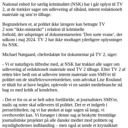
National enhed for særlig kriminalitet (NSK) har i går oplyst til TV
2, at de trækker sager om udlevering af råbånd, internt redaktionelt
materiale og sms’er tilbage.
Begrundelsen er, at politiet ikke længere kan betragte TV
2 som “ikke-mistænkt” i relation til kriminelle
forhold, der udspringer af dokumentarserien ’Den sorte svane’, der
udkom i maj 2024. TV 2 har ikke modtaget yderligere oplysninger
fra NSK.
Michael Nørgaard, chefredaktør for dokumentar på TV 2, siger:
- Vi er naturligvis tilfredse med, at NSK har trukket alle sager om
udlevering af redaktionelt materiale mod TV 2 tilbage. Efter TV 2 af
retten blev bedt om at udlevere internt materiale som SMS'er til
politiet om de straffelovsovertrædelser, som advokat Lise Roulund
er tiltalt for at have begået, oplevede vi en samlet mediebranche stå
bag os med kritik af kendelsen.
- Det er for os at se helt uden fortilfælde, at journalisters SMS'er,
mails og noter skal udleveres til politiet. Det er et indgreb i
pressefriheden, og vi har ønsket at tage sagen så langt, vi
overhovedet kan. Vi forsøger i denne sag at beskytte fremtidige
journalistiske projekter på alle danske medier mod politiets og
myndighedernes indblanding – men også at sende et krystalklart