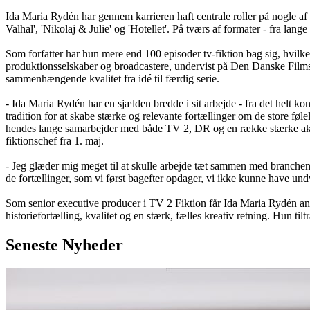
Ida Maria Rydén har gennem karrieren haft centrale roller på nogle af de
Valhal', 'Nikolaj & Julie' og 'Hotellet'. På tværs af formater - fra lang
Som forfatter har hun mere end 100 episoder tv-fiktion bag sig, hvilke
produktionsselskaber og broadcastere, undervist på Den Danske Filmsko
sammenhængende kvalitet fra idé til færdig serie.
-
Ida Maria Rydén har en sjælden bredde i sit arbejde - fra det helt k
tradition for at skabe stærke og relevante fortællinger om de store f
hendes lange samarbejder med både TV 2, DR og en række stærke aktør
fiktionschef fra 1. maj.
- Jeg glæder mig meget til at skulle arbejde tæt sammen med branchen 
de fortællinger, som vi først bagefter opdager, vi ikke kunne have un
Som senior executive producer i TV 2 Fiktion får Ida Maria Rydén ansv
historiefortælling, kvalitet og en stærk, fælles kreativ retning. Hun til
Seneste
Nyheder