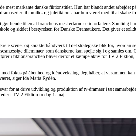
 mest markante danske fiktionstitler. Hun har blandt andet arbejdet på 'Di
e dramaserier til familie- og julefiktion - har hun været med til at skabe
t gør hende til en af branchens mest erfarne serieforfattere. Samtidig 
le og siddet i bestyrelsen for Danske Dramatikere. Det giver et solidt a
onkrete scene- og karakterhåndværk til det strategiske blik for, hvordan
ølelsesmæssige dilemmaer, som danskerne kan spejle sig i og samles om. 
er i fiktionsbranchen bliver derfor et kæmpe aktiv for TV 2 Fiktion, s
med fokus på åbenhed og idéudveksling. Jeg håber, at vi sammen kan fin
dværet, siger Ida Maria Rydén.
ar for at drive udvikling og produktion af tv-dramaer i tæt samarbejde
træder i TV 2 Fiktion fredag 1. maj.