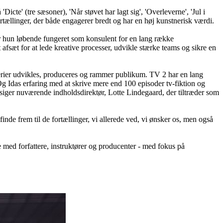
cte' (tre sæsoner), 'Når støvet har lagt sig', 'Overleverne', 'Jul i
 fortællinger, der både engagerer bredt og har en høj kunstnerisk værdi.
har hun løbende fungeret som konsulent for en lang række
fsæt for at lede kreative processer, udvikle stærke teams og sikre en
 serier udvikles, produceres og rammer publikum. TV 2 har en lang
Og Idas erfaring med at skrive mere end 100 episoder tv-fiktion og
iger nuværende indholdsdirektør, Lotte Lindegaard, der tiltræder som
de frem til de fortællinger, vi allerede ved, vi ønsker os, men også
 med forfattere, instruktører og producenter - med fokus på