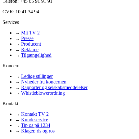
Telefon: +45 65 91 91 91
CVR: 10 41 34 94
Services
→
Mit TV 2
→
Presse
→
Producent
→
Reklame
→
Tilgængelighed
Koncern
→
Ledige stillinger
→
Nyheder fra koncernen
→
Rapporter og selskabsmeddelelser
→
Whistleblowerordning
Kontakt
→
Kontakt TV 2
→
Kundeservice
→
Tip os på 1234
→
Klager, ris og ros