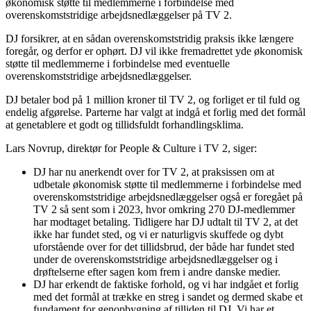
økonomisk støtte til medlemmerne i forbindelse med
overenskomststridige arbejdsnedlæggelser på TV 2.
DJ forsikrer, at en sådan overenskomststridig praksis ikke længere
foregår, og derfor er ophørt. DJ vil ikke fremadrettet yde økonomisk
støtte til medlemmerne i forbindelse med eventuelle
overenskomststridige arbejdsnedlæggelser.
DJ betaler bod på 1 million kroner til TV 2, og forliget er til fuld og
endelig afgørelse. Parterne har valgt at indgå et forlig med det formål
at genetablere et godt og tillidsfuldt forhandlingsklima.
Lars Novrup, direktør for People & Culture i TV 2, siger:
DJ har nu anerkendt over for TV 2, at praksissen om at
udbetale økonomisk støtte til medlemmerne i forbindelse med
overenskomststridige arbejdsnedlæggelser også er foregået på
TV 2 så sent som i 2023, hvor omkring 270 DJ-medlemmer
har modtaget betaling. Tidligere har DJ udtalt til TV 2, at det
ikke har fundet sted, og vi er naturligvis skuffede og dybt
uforstående over for det tillidsbrud, der både har fundet sted
under de overenskomststridige arbejdsnedlæggelser og i
drøftelserne efter sagen kom frem i andre danske medier.
DJ har erkendt de faktiske forhold, og vi har indgået et forlig
med det formål at trække en streg i sandet og dermed skabe et
fundament for genopbygning af tilliden til DJ. Vi har et